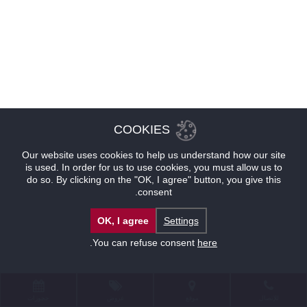
COOKIES
Our website uses cookies to help us understand how our site
is used. In order for us to use cookies, you must allow us to
do so. By clicking on the "OK, I agree" button, you give this
consent.
OK, I agree
Settings
.
You can refuse consent
here
للإتصال
موقع
عروض
حجوزات