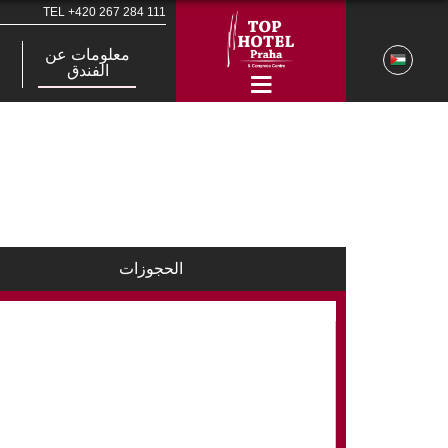
TEL
+420 267 284 111
معلومات عن
الفندق
الحجوزات