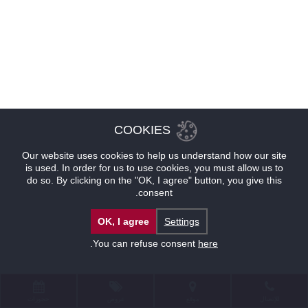
COOKIES
Our website uses cookies to help us understand how our site
is used. In order for us to use cookies, you must allow us to
do so. By clicking on the "OK, I agree" button, you give this
consent.
OK, I agree
Settings
.
You can refuse consent
here
للإتصال
موقع
عروض
حجوزات