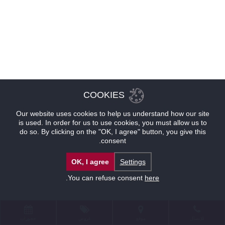
COOKIES
Our website uses cookies to help us understand how our site
is used. In order for us to use cookies, you must allow us to
do so. By clicking on the "OK, I agree" button, you give this
consent.
OK, I agree
Settings
.
You can refuse consent
here
للإتصال
موقع
عروض
حجوزات