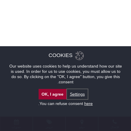
COOKIES
Our website uses cookies to help us understand how our site
is used. In order for us to use cookies, you must allow us to
do so. By clicking on the "OK, I agree" button, you give this
consent.
OK, I agree
Settings
.
You can refuse consent
here
للإتصال
موقع
عروض
حجوزات