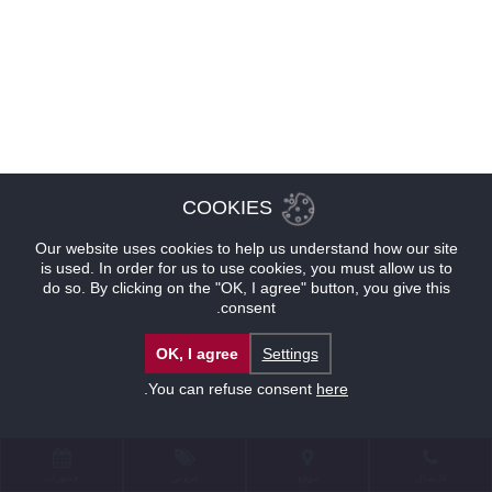
COOKIES
Our website uses cookies to help us understand how our site
is used. In order for us to use cookies, you must allow us to
do so. By clicking on the "OK, I agree" button, you give this
consent.
OK, I agree
Settings
.
You can refuse consent
here
للإتصال
موقع
عروض
حجوزات