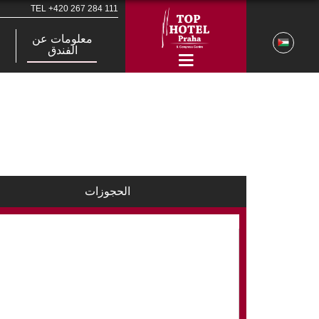
TEL
+420 267 284 111
معلومات عن
الفندق
الحجوزات