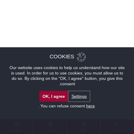
COOKIES
Our website uses cookies to help us understand how our site
is used. In order for us to use cookies, you must allow us to
do so. By clicking on the "OK, I agree" button, you give this
consent.
OK, I agree
Settings
.
You can refuse consent
here
للإتصال
موقع
عروض
حجوزات