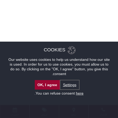
COOKIES
Our website uses cookies to help us understand how our site
is used. In order for us to use cookies, you must allow us to
do so. By clicking on the "OK, I agree" button, you give this
consent.
OK, I agree
Settings
.
You can refuse consent
here
للإتصال
موقع
عروض
حجوزات