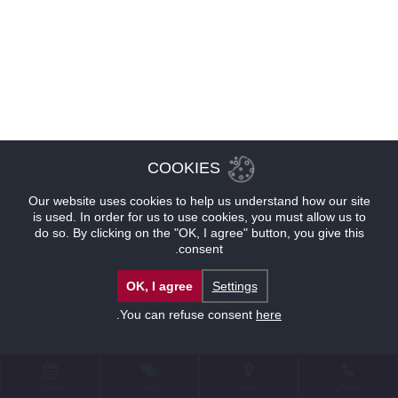
COOKIES
Our website uses cookies to help us understand how our site
is used. In order for us to use cookies, you must allow us to
do so. By clicking on the "OK, I agree" button, you give this
consent.
OK, I agree
Settings
.
You can refuse consent
here
للإتصال
موقع
عروض
حجوزات