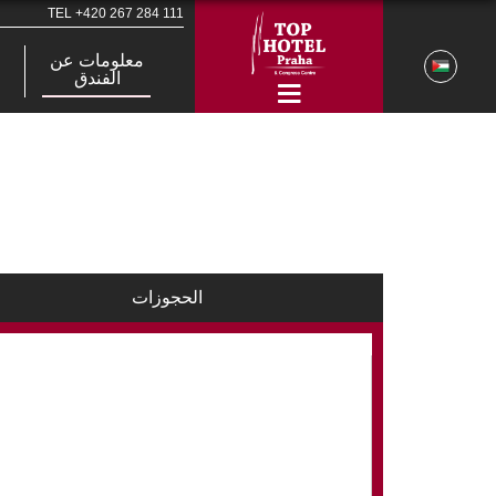
TEL
+420 267 284 111
معلومات عن
الفندق
الحجوزات