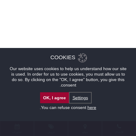
COOKIES
Our website uses cookies to help us understand how our site
is used. In order for us to use cookies, you must allow us to
do so. By clicking on the "OK, I agree" button, you give this
consent.
OK, I agree
Settings
.
You can refuse consent
here
للإتصال
موقع
عروض
حجوزات