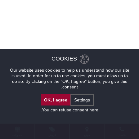
COOKIES
Our website uses cookies to help us understand how our site
is used. In order for us to use cookies, you must allow us to
do so. By clicking on the "OK, I agree" button, you give this
consent.
OK, I agree
Settings
.
You can refuse consent
here
للإتصال
موقع
عروض
حجوزات