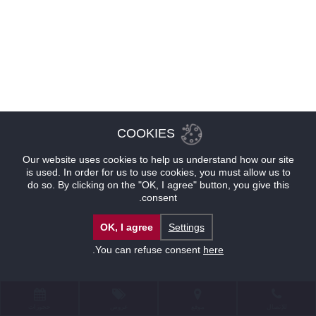
COOKIES
Our website uses cookies to help us understand how our site
is used. In order for us to use cookies, you must allow us to
do so. By clicking on the "OK, I agree" button, you give this
consent.
OK, I agree
Settings
.
You can refuse consent
here
للإتصال
موقع
عروض
حجوزات