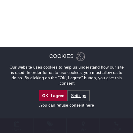
COOKIES
Our website uses cookies to help us understand how our site
is used. In order for us to use cookies, you must allow us to
do so. By clicking on the "OK, I agree" button, you give this
consent.
OK, I agree
Settings
.
You can refuse consent
here
للإتصال
موقع
عروض
حجوزات