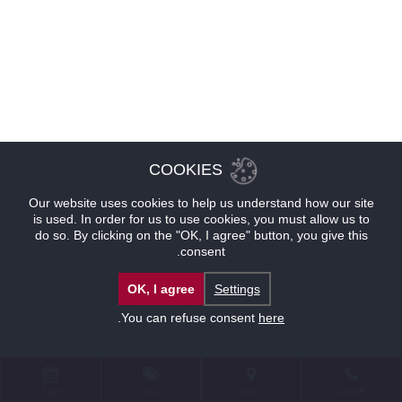
COOKIES
Our website uses cookies to help us understand how our site
is used. In order for us to use cookies, you must allow us to
do so. By clicking on the "OK, I agree" button, you give this
consent.
OK, I agree
Settings
.
You can refuse consent
here
للإتصال
موقع
عروض
حجوزات