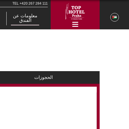
TEL
+420 267 284 111
معلومات عن
الفندق
الحجوزات