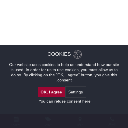
COOKIES
Our website uses cookies to help us understand how our site
is used. In order for us to use cookies, you must allow us to
do so. By clicking on the "OK, I agree" button, you give this
consent.
OK, I agree
Settings
.
You can refuse consent
here
للإتصال
موقع
عروض
حجوزات