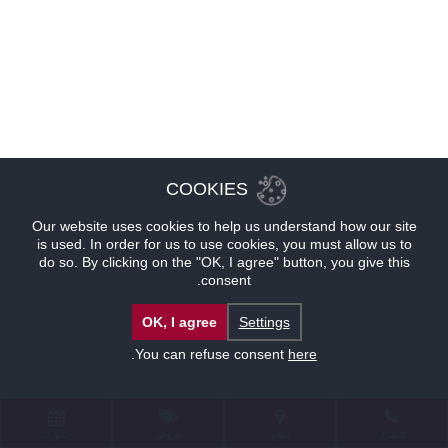
COOKIES
Our website uses cookies to help us understand how our site
is used. In order for us to use cookies, you must allow us to
do so. By clicking on the "OK, I agree" button, you give this
consent.
OK, I agree
Settings
.
You can refuse consent
here
للإتصال
موقع
عروض
حجوزات