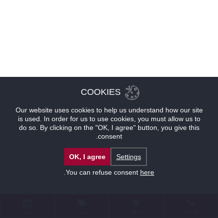
COOKIES
Our website uses cookies to help us understand how our site
is used. In order for us to use cookies, you must allow us to
do so. By clicking on the "OK, I agree" button, you give this
consent.
OK, I agree
Settings
.
You can refuse consent
here
للإتصال
موقع
عروض
حجوزات