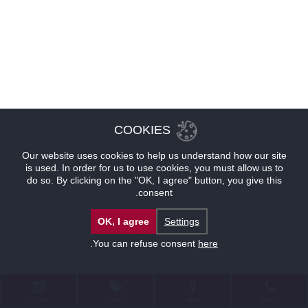
COOKIES
Our website uses cookies to help us understand how our site
is used. In order for us to use cookies, you must allow us to
do so. By clicking on the "OK, I agree" button, you give this
consent.
OK, I agree
Settings
.
You can refuse consent
here
للإتصال
موقع
عروض
حجوزات