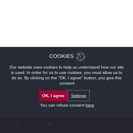
COOKIES
Our website uses cookies to help us understand how our site
is used. In order for us to use cookies, you must allow us to
do so. By clicking on the "OK, I agree" button, you give this
consent.
OK, I agree
Settings
.
You can refuse consent
here
للإتصال
موقع
عروض
حجوزات