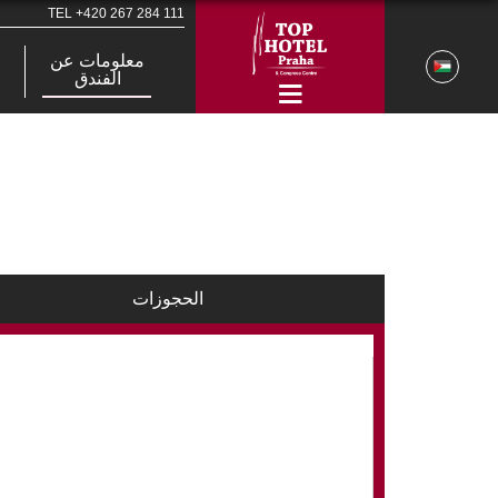
TEL
+420 267 284 111
معلومات عن
الفندق
الحجوزات