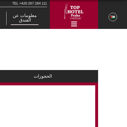
TEL
+420 267 284 111
معلومات عن
الفندق
الحجوزات