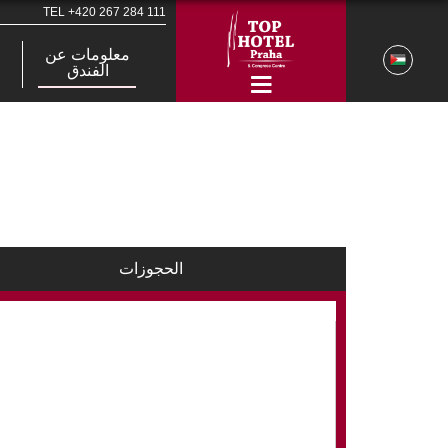
TEL
+420 267 284 111
معلومات عن
الفندق
الحجوزات