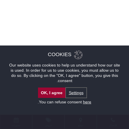
COOKIES
Our website uses cookies to help us understand how our site
is used. In order for us to use cookies, you must allow us to
do so. By clicking on the "OK, I agree" button, you give this
consent.
OK, I agree
Settings
.
You can refuse consent
here
للإتصال
موقع
عروض
حجوزات