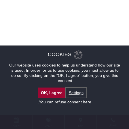
COOKIES
Our website uses cookies to help us understand how our site
is used. In order for us to use cookies, you must allow us to
do so. By clicking on the "OK, I agree" button, you give this
consent.
OK, I agree
Settings
.
You can refuse consent
here
للإتصال
موقع
عروض
حجوزات