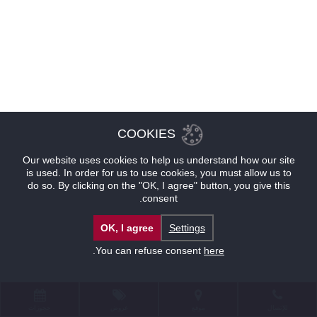
COOKIES
Our website uses cookies to help us understand how our site
is used. In order for us to use cookies, you must allow us to
do so. By clicking on the "OK, I agree" button, you give this
consent.
OK, I agree
Settings
.
You can refuse consent
here
للإتصال
موقع
عروض
حجوزات