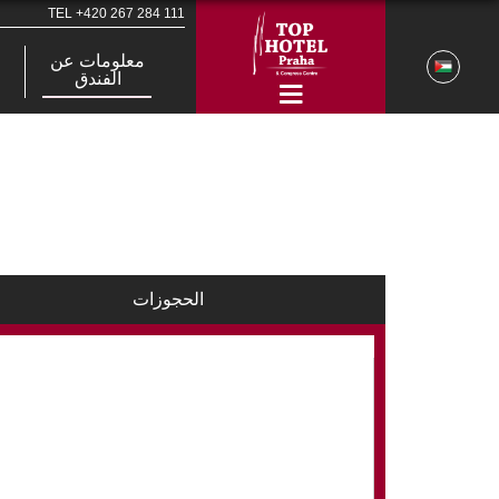
TEL
+420 267 284 111
معلومات عن
الفندق
الحجوزات