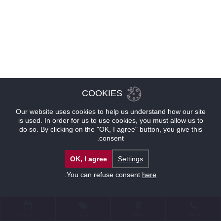
COOKIES
Our website uses cookies to help us understand how our site
is used. In order for us to use cookies, you must allow us to
do so. By clicking on the "OK, I agree" button, you give this
consent.
OK, I agree
Settings
.
You can refuse consent
here
للإتصال
موقع
عروض
حجوزات