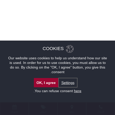
COOKIES
Our website uses cookies to help us understand how our site
is used. In order for us to use cookies, you must allow us to
do so. By clicking on the "OK, I agree" button, you give this
consent.
OK, I agree
Settings
.
You can refuse consent
here
للإتصال
موقع
عروض
حجوزات