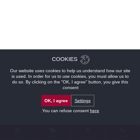
COOKIES
Our website uses cookies to help us understand how our site
is used. In order for us to use cookies, you must allow us to
do so. By clicking on the "OK, I agree" button, you give this
consent.
OK, I agree
Settings
.
You can refuse consent
here
للإتصال
موقع
عروض
حجوزات