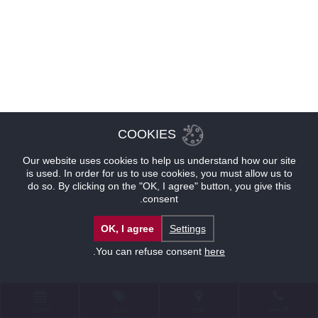
COOKIES
Our website uses cookies to help us understand how our site
is used. In order for us to use cookies, you must allow us to
do so. By clicking on the "OK, I agree" button, you give this
consent.
OK, I agree
Settings
.
You can refuse consent
here
للإتصال
موقع
عروض
حجوزات