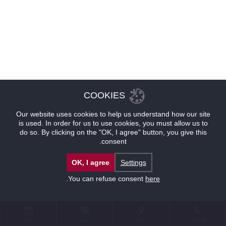
COOKIES
Our website uses cookies to help us understand how our site
is used. In order for us to use cookies, you must allow us to
do so. By clicking on the "OK, I agree" button, you give this
consent.
OK, I agree
Settings
.
You can refuse consent
here
للإتصال
موقع
عروض
حجوزات