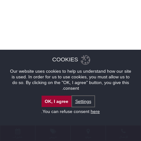
COOKIES
Our website uses cookies to help us understand how our site
is used. In order for us to use cookies, you must allow us to
do so. By clicking on the "OK, I agree" button, you give this
consent.
OK, I agree
Settings
.
You can refuse consent
here
للإتصال
موقع
عروض
حجوزات