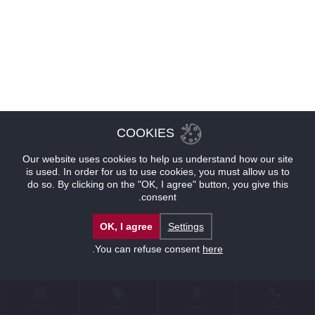
COOKIES
Our website uses cookies to help us understand how our site
is used. In order for us to use cookies, you must allow us to
do so. By clicking on the "OK, I agree" button, you give this
consent.
OK, I agree
Settings
.
You can refuse consent
here
للإتصال
موقع
عروض
حجوزات