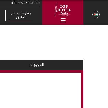
TEL
+420 267 284 111
معلومات عن
الفندق
الحجوزات