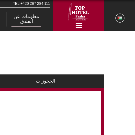
TEL
+420 267 284 111
معلومات عن
الفندق
الحجوزات