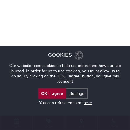
COOKIES
Our website uses cookies to help us understand how our site
is used. In order for us to use cookies, you must allow us to
do so. By clicking on the "OK, I agree" button, you give this
consent.
OK, I agree
Settings
.
You can refuse consent
here
للإتصال
موقع
عروض
حجوزات