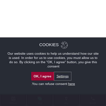
COOKIES
Our website uses cookies to help us understand how our site
is used. In order for us to use cookies, you must allow us to
do so. By clicking on the "OK, I agree" button, you give this
consent.
OK, I agree
Settings
.
You can refuse consent
here
للإتصال
موقع
عروض
حجوزات