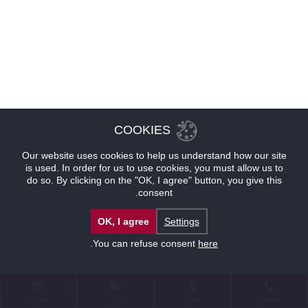
COOKIES
Our website uses cookies to help us understand how our site
is used. In order for us to use cookies, you must allow us to
do so. By clicking on the "OK, I agree" button, you give this
consent.
OK, I agree
Settings
.
You can refuse consent
here
للإتصال
موقع
عروض
حجوزات