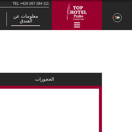
TEL
+420 267 284 111
معلومات عن
الفندق
الحجوزات