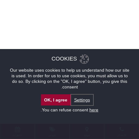
COOKIES
Our website uses cookies to help us understand how our site
is used. In order for us to use cookies, you must allow us to
do so. By clicking on the "OK, I agree" button, you give this
consent.
OK, I agree
Settings
.
You can refuse consent
here
للإتصال
موقع
عروض
حجوزات