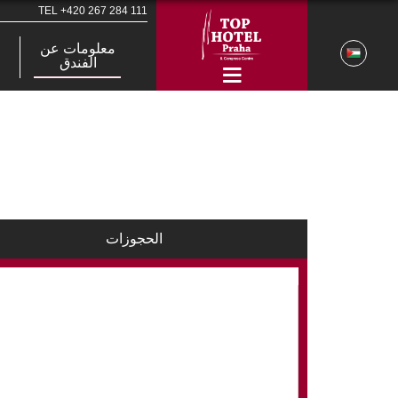
TEL
+420 267 284 111
معلومات عن
الفندق
الحجوزات