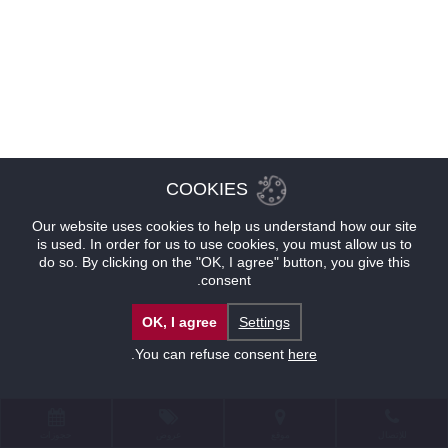
COOKIES
Our website uses cookies to help us understand how our site
is used. In order for us to use cookies, you must allow us to
do so. By clicking on the "OK, I agree" button, you give this
consent.
OK, I agree
Settings
.
You can refuse consent
here
للإتصال
موقع
عروض
حجوزات