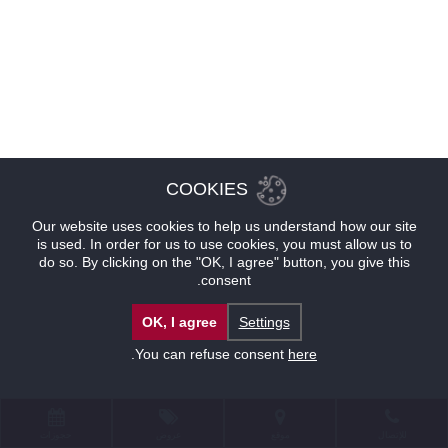
COOKIES
Our website uses cookies to help us understand how our site
is used. In order for us to use cookies, you must allow us to
do so. By clicking on the "OK, I agree" button, you give this
consent.
OK, I agree
Settings
.
You can refuse consent
here
للإتصال
موقع
عروض
حجوزات