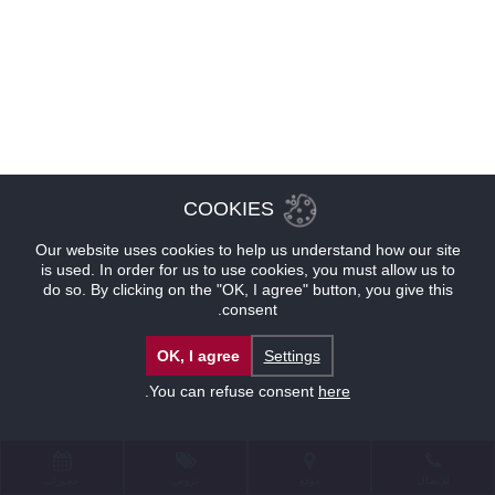
COOKIES
Our website uses cookies to help us understand how our site
is used. In order for us to use cookies, you must allow us to
do so. By clicking on the "OK, I agree" button, you give this
consent.
OK, I agree
Settings
.
You can refuse consent
here
للإتصال
موقع
عروض
حجوزات