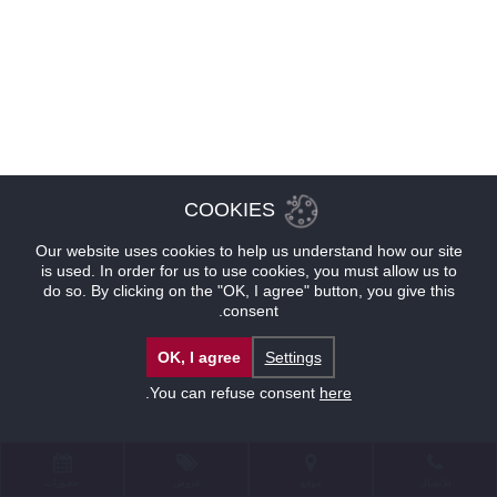
COOKIES
Our website uses cookies to help us understand how our site
is used. In order for us to use cookies, you must allow us to
do so. By clicking on the "OK, I agree" button, you give this
consent.
OK, I agree
Settings
.
You can refuse consent
here
للإتصال
موقع
عروض
حجوزات