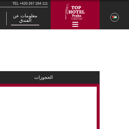
TEL
+420 267 284 111
معلومات عن
الفندق
الحجوزات