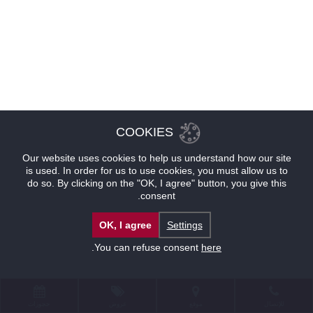
COOKIES
Our website uses cookies to help us understand how our site
is used. In order for us to use cookies, you must allow us to
do so. By clicking on the "OK, I agree" button, you give this
consent.
OK, I agree
Settings
.
You can refuse consent
here
للإتصال
موقع
عروض
حجوزات